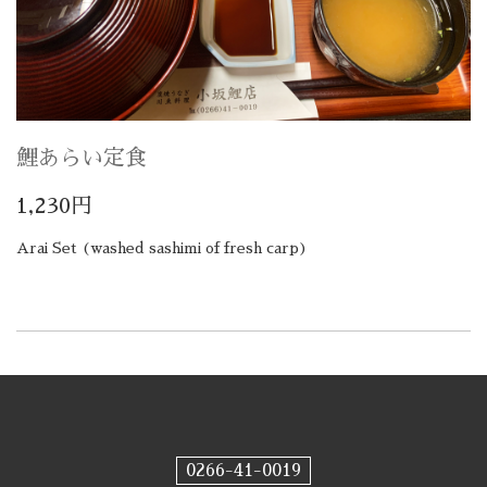
鯉あらい定食
1,230円
Arai Set (washed sashimi of fresh carp)
0266-41-0019