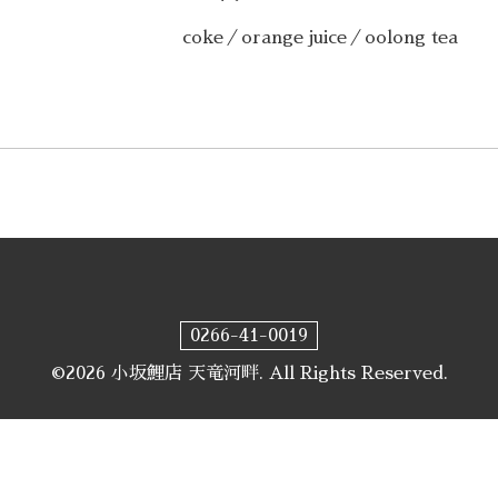
coke／orange juice／oolong tea
0266-41-0019
©2026
小坂鯉店 天竜河畔
. All Rights Reserved.